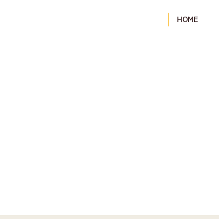
HOME
Acompanhe as n