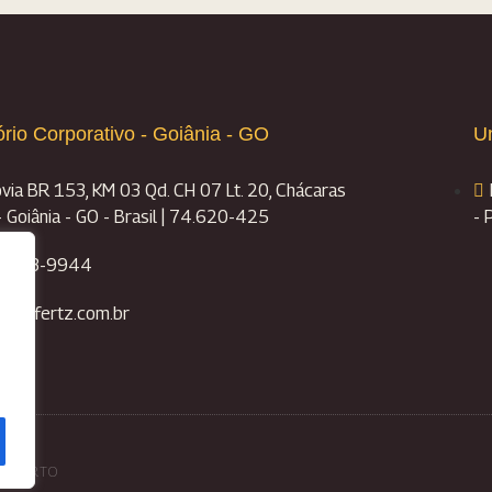
ório Corporativo - Goiânia - GO
U
via BR 153, KM 03 Qd. CH 07 Lt. 20, Chácaras
- Goiânia - GO - Brasil | 74.620-425
- 
 3933-9944
ato@fertz.com.br
OR PERTO